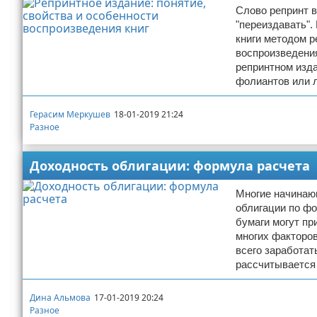
Слово репринт в
Отказ от ответственности
Начало бизнеса
"переиздавать".
книги методом р
Обзоры услуг
воспроизведени
репринтном изда
Самосовершенствование
фолиантов или 
Деловое общение
Герасим Меркушев
18-01-2019 21:24
Разное
Менеджмент
Доходность облигации: формула расчета
Многие начинающ
облигации по фо
бумаги могут пр
многих факторов
всего заработат
рассчитывается
Дина Альмова
17-01-2019 20:24
Разное