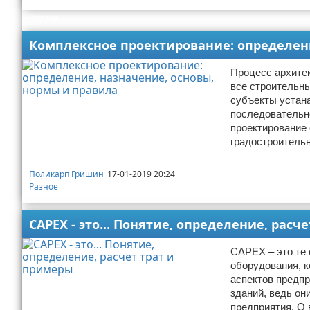
Реклама
Комплексное проектирование: определени
Процесс архите
все строительны
субъекты устана
последовательно
проектирование
градостроительн
Поликарп Гришин
17-01-2019 20:24
Разное
CAPEX - это... Понятие, определение, расч
CAPEX – это те 
оборудования, к
аспектов предпр
зданий, ведь он
предприятия. О 