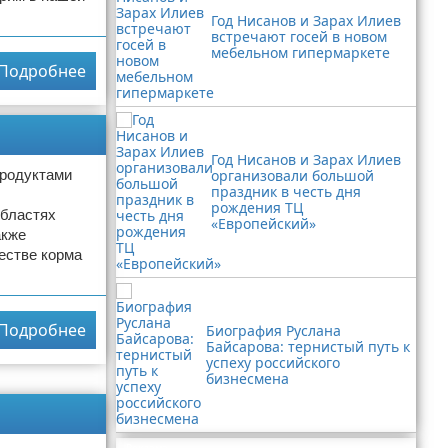
Год Нисанов и Зарах Илиев
встречают госей в новом
мебельном гипермаркете
Подробнее
Год Нисанов и Зарах Илиев
продуктами
организовали большой
праздник в честь дня
рождения ТЦ
областях
«Европейский»
акже
естве корма
Подробнее
Биография Руслана
Байсарова: тернистый путь к
успеху российского
бизнесмена