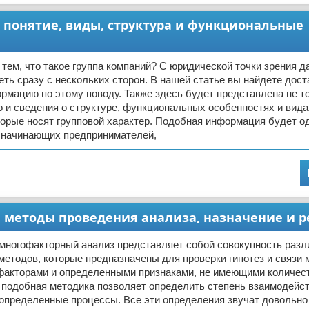
 понятие, виды, структура и функциональные
тем, что такое группа компаний? С юридической точки зрения 
ть сразу с нескольких сторон. В нашей статье вы найдете дост
мацию по этому поводу. Также здесь будет представлена не т
о и сведения о структуре, функциональных особенностях и вида
торые носят групповой характер. Подобная информация будет о
я начинающих предпринимателей,
 методы проведения анализа, назначение и р
многофакторный анализ представляет собой совокупность раз
методов, которые предназначены для проверки гипотез и связи
акторами и определенными признаками, не имеющими количес
 подобная методика позволяет определить степень взаимодейс
 определенные процессы. Все эти определения звучат довольно