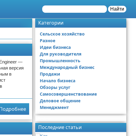
Найти
Категории
Сельское хозяйство
Разное
Идеи бизнеса
Для руководителя
Промышленность
Engineer —
Международный бизнес
ьная версия
Продажи
бным в
ист
Начало бизнеса
в
Обзоры услуг
Самосовершенствование
Деловое общение
Менеджмент
Подробнее
Реклама
Последние статьи