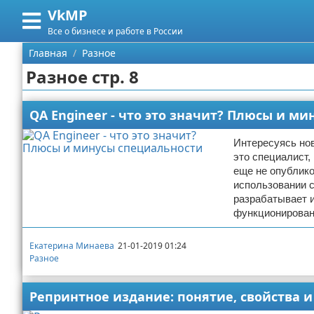
VkMP
Меню
X
Все о бизнесе и работе в России
Главная
Главная
Разное
Разное стр. 8
Категории
Поиск
Сельское хозяйство
QA Engineer - что это значит? Плюсы и м
О проекте
Разное
Интересуясь нов
это специалист,
еще не опублико
Контакты
Идеи бизнеса
использовании с
разрабатывает и
Сотрудничество
Для руководителя
функционирован
Размещение рекламы
Промышленность
Екатерина Минаева
21-01-2019 01:24
Разное
Для правообладателей
Международный бизнес
Репринтное издание: понятие, свойства 
Условия предоставления информации
Продажи