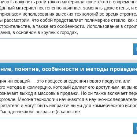
ивать важность роли такого материала как стекло в современн
Данный материал постепенно начинает заменять даже стены, и 
ризнаком использования высоких технологий во время строите
ы рассмотрим, что собой представляет полимерное стекло, как 
строительстве, а также его особенности. Использование в стро
ния, в основном в крупных городах,
ие, понятие, особенности и методы проведе
ия инноваций — это процесс внедрения нового продукта или
го метода в коммерцию, который делает его доступным на рынк
означает выход в массовые продажи. Но он также включает пер
орговле. Многие технологии начинаются в научно-исследовател
ретателя и могут быть непрактичными для коммерческого испо
"младенческом" возрасте (в качестве