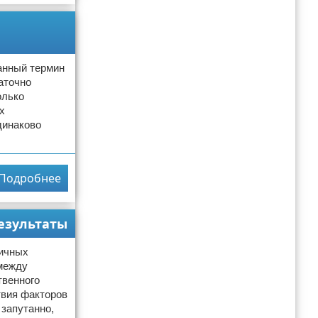
данный термин
аточно
олько
х
динаково
Подробнее
езультаты
личных
 между
твенного
твия факторов
 запутанно,