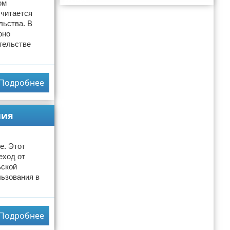
Реклама
ом
считается
льства. В
оно
ительстве
Подробнее
ния
е. Этот
еход от
ьской
льзования в
Подробнее