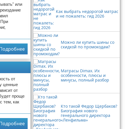
тывать" или
ереиздание
Как выбрать недорогой матрас
авил
и не пожалеть: гид 2026
 При
иг,
Можно ли купить шины со
скидкой по промокодам?
Подробнее
Матрасы Dimax. Их
особенности, плюсы и
ость от
минусы, полный разбор
ку ценные
ависит от
 будет проще
с тем, как
Кто такой Федор Щербаков?
Биография нового
генерального директора
«Ленфильма»
Подробнее