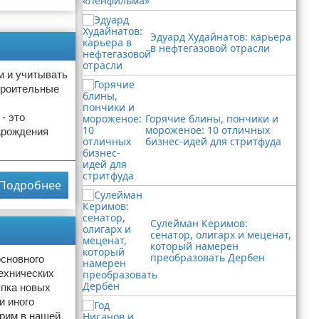
Эдуард Худайнатов: карьера
в нефтегазовой отрасли
м и учитывать
троительные
- это
Горячие блины, пончики и
мороженое: 10 отличных
арождения
бизнес-идей для стритфуда
Подробнее
Сулейман Керимов:
сенатор, олигарх и меценат,
который намерен
преобразовать Дербен
основного
ехнических
упка новых
и иного
орим в нашей