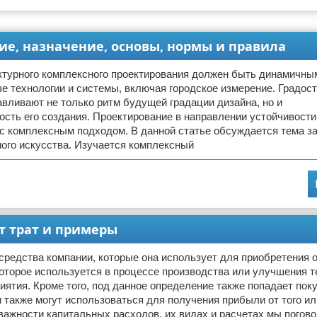
е, назначение, основы, нормы и правила
ктурного комплексного проектирования должен быть динамичны
е технологии и системы, включая городское измерение. Градос
вливают не только ритм будущей градации дизайна, но и
сть его создания. Проектирование в направлении устойчивости 
 с комплексным подходом. В данной статье обсуждается тема з
ого искусства. Изучается комплексный
ет трат и примеры
средства компании, которые она использует для приобретения 
оторое используется в процессе производства или улучшения т
иятия. Кроме того, под данное определение также попадает пок
и также могут использоваться для получения прибыли от того ил
важности капитальных расходов, их видах и расчетах мы погов