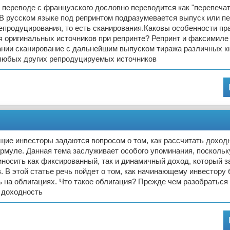
 переводе с французского дословно переводится как "перепеча
 В русском языке под репринтом подразумевается выпуск или п
епродуцирования, то есть сканирования.Каковы особенности пр
я оригинальных источников при репринте? Репринт и факсимиле
нии сканирование с дальнейшим выпуском тиража различных кн
любых других репродуцируемых источников
ие инвесторы задаются вопросом о том, как рассчитать доходн
рмуле. Данная тема заслуживает особого упоминания, посколь
иносить как фиксированный, так и динамичный доход, который з
. В этой статье речь пойдет о том, как начинающему инвестору
ь на облигациях. Что такое облигация? Прежде чем разобраться 
 доходность