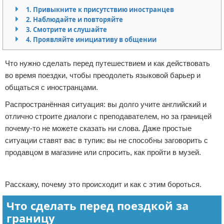
1. Привыкните к присутствию иностранцев
Отказ от ответственности
Начало бизнеса
2. Наблюдайте и повторяйте
3. Смотрите и слушайте
Обзоры услуг
4. Проявляйте инициативу в общении
Самосовершенствование
Что нужно сделать перед путешествием и как действовать
во время поездки, чтобы преодолеть языковой барьер и
Деловое общение
общаться с иностранцами.
Менеджмент
Распространённая ситуация: вы долго учите английский и
отлично строите диалоги с преподавателем, но за границей
почему-то не можете сказать ни слова. Даже простые
ситуации ставят вас в тупик: вы не способны заговорить с
продавцом в магазине или спросить, как пройти в музей.
Реклама
Расскажу, почему это происходит и как с этим бороться.
Что сделать перед поездкой за
границу