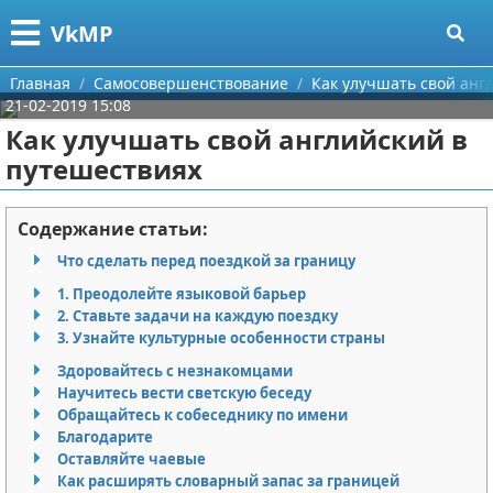
Меню
X
VkMP
Главная
Главная
Самосовершенствование
Как улучшать свой анг
21-02-2019 15:08
Категории
Как улучшать свой английский в
путешествиях
Поиск
Сельское хозяйство
О проекте
Разное
Содержание статьи:
Что сделать перед поездкой за границу
Контакты
Идеи бизнеса
1. Преодолейте языковой барьер
2. Ставьте задачи на каждую поездку
Сотрудничество
Для руководителя
3. Узнайте культурные особенности страны
Размещение рекламы
Промышленность
Здоровайтесь с незнакомцами
Научитесь вести светскую беседу
Обращайтесь к собеседнику по имени
Для правообладателей
Международный бизнес
Благодарите
Оставляйте чаевые
Условия предоставления информации
Продажи
Как расширять словарный запас за границей