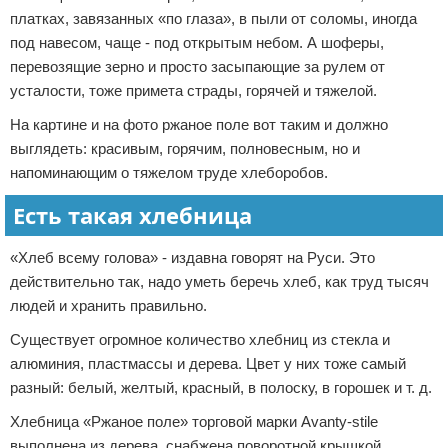
платках, завязанных «по глаза», в пыли от соломы, иногда
под навесом, чаще - под открытым небом. А шоферы,
перевозящие зерно и просто засыпающие за рулем от
усталости, тоже примета страды, горячей и тяжелой.
На картине и на фото ржаное поле вот таким и должно
выглядеть: красивым, горячим, полновесным, но и
напоминающим о тяжелом труде хлеборобов.
Есть такая хлебница
«Хлеб всему голова» - издавна говорят на Руси. Это
действительно так, надо уметь беречь хлеб, как труд тысяч
людей и хранить правильно.
Существует огромное количество хлебниц из стекла и
алюминия, пластмассы и дерева. Цвет у них тоже самый
разный: белый, желтый, красный, в полоску, в горошек и т. д.
Хлебница «Ржаное поле» торговой марки Avanty-stile
выполнена из дерева, снабжена поворотной крышкой,