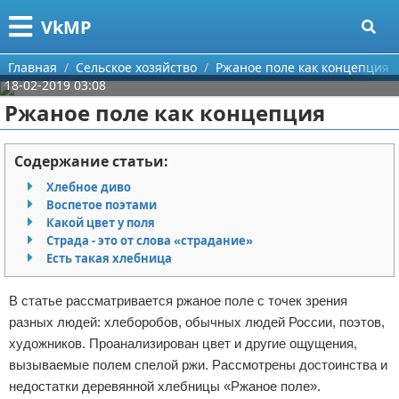
Меню
X
VkMP
Главная
Главная
Сельское хозяйство
Ржаное поле как концепция
18-02-2019 03:08
Категории
Ржаное поле как концепция
Поиск
Сельское хозяйство
Содержание статьи:
О проекте
Разное
Хлебное диво
Воспетое поэтами
Контакты
Идеи бизнеса
Какой цвет у поля
Страда - это от слова «страдание»
Есть такая хлебница
Сотрудничество
Для руководителя
Размещение рекламы
Промышленность
В статье рассматривается ржаное поле с точек зрения
разных людей: хлеборобов, обычных людей России, поэтов,
Для правообладателей
Международный бизнес
художников. Проанализирован цвет и другие ощущения,
вызываемые полем спелой ржи. Рассмотрены достоинства и
Условия предоставления информации
Продажи
недостатки деревянной хлебницы «Ржаное поле».