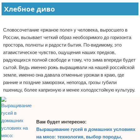
Хлебное диво
Отказ от ответственности
Начало бизнеса
Реклама
Обзоры услуг
Словосочетание «ржаное поле» у человека, выросшего в
Самосовершенствование
России, вызывает четкий образ необозримого до горизонта
простора, полноты и радости бытия. По-видимому, это
Деловое общение
атавистическое чувство, ощущения наших предков,
радующихся полной свободе и тому, что зима впереди будет
Менеджмент
сытой. Ведь именно рожь выращивали на нашей российской
земле, именно она давала отменные урожаи в краю, где
ранние и поздние заморозки, непогода, грозы губили
пшеницу, более капризную и менее холодостойкую культуру.
Вам будет интересно:
Выращивание гусей в домашних условиях
на мясо: технология, выбор породы,