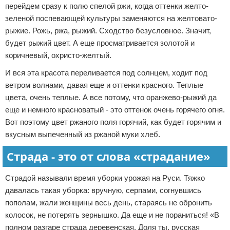
перейдем сразу к полю спелой ржи, когда оттенки желто-
зеленой поспевающей культуры заменяются на желтовато-
рыжие. Рожь, ржа, рыжий. Сходство безусловное. Значит,
будет рыжий цвет. А еще просматривается золотой и
коричневый, охристо-желтый.
И вся эта красота переливается под солнцем, ходит под
ветром волнами, давая еще и оттенки красного. Теплые
цвета, очень теплые. А все потому, что оранжево-рыжий да
еще и немного красноватый - это оттенок очень горячего огня.
Вот поэтому цвет ржаного поля горячий, как будет горячим и
вкусным выпеченный из ржаной муки хлеб.
Страда - это от слова «страдание»
Страдой называли время уборки урожая на Руси. Тяжко
давалась такая уборка: вручную, серпами, согнувшись
пополам, жали женщины весь день, стараясь не обронить
колосок, не потерять зернышко. Да еще и не пораниться! «В
полном разгаре страда деревенская. Доля ты, русская