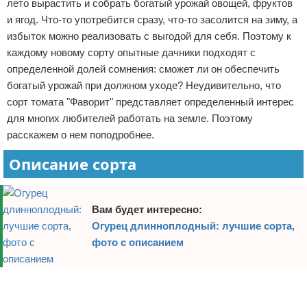
лето вырастить и собрать богатый урожай овощей, фруктов
Отказ от ответственности
Начало бизнеса
и ягод. Что-то употребится сразу, что-то засолится на зиму, а
избыток можно реализовать с выгодой для себя. Поэтому к
Обзоры услуг
каждому новому сорту опытные дачники подходят с
определенной долей сомнения: сможет ли он обеспечить
Самосовершенствование
богатый урожай при должном уходе? Неудивительно, что
сорт томата "Фаворит" представляет определенный интерес
Деловое общение
для многих любителей работать на земле. Поэтому
расскажем о нем поподробнее.
Менеджмент
Описание сорта
Вам будет интересно:
Огурец длинноплодный: лучшие сорта,
фото с описанием
Реклама
Реклама