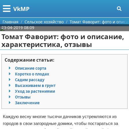
Меню
X
VkMP
Главная
Главная
Сельское хозяйство
Томат Фаворит: фото и описа
23-04-2019 08:09
Категории
Томат Фаворит: фото и описание,
характеристика, отзывы
Поиск
Сельское хозяйство
О проекте
Разное
Содержание статьи:
Описание сорта
Контакты
Идеи бизнеса
Коротко о плодах
Садим рассаду
Сотрудничество
Для руководителя
Высаживаем в грунт
Уход за растениями
Размещение рекламы
Промышленность
Отзывы
Заключение
Для правообладателей
Международный бизнес
Каждую весну многие тысячи дачников устремляются из
Условия предоставления информации
Продажи
городов в свои загородные домики, чтобы постараться за