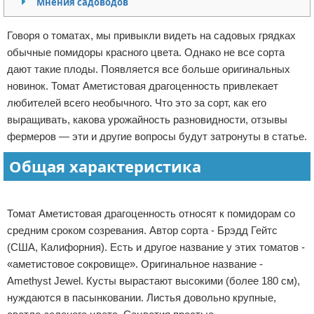
Мнения садоводов
Отказ от ответственности
Начало бизнеса
Говоря о томатах, мы привыкли видеть на садовых грядках
Обзоры услуг
обычные помидоры красного цвета. Однако не все сорта
дают такие плоды. Появляется все больше оригинальных
Самосовершенствование
новинок. Томат Аметистовая драгоценность привлекает
любителей всего необычного. Что это за сорт, как его
Деловое общение
выращивать, какова урожайность разновидности, отзывы
фермеров — эти и другие вопросы будут затронуты в статье.
Менеджмент
Общая характеристика
Реклама
Томат Аметистовая драгоценность относят к помидорам со
средним сроком созревания. Автор сорта - Брэдд Гейтс
(США, Калифорния). Есть и другое название у этих томатов -
«аметистовое сокровище». Оригинальное название -
Amethyst Jewel. Кусты вырастают высокими (более 180 см),
нуждаются в пасынковании. Листья довольно крупные,