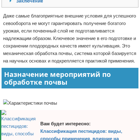
Заключение
Отказ от ответственности
Начало бизнеса
Даже самые благоприятные внешние условия для успешного
Обзоры услуг
севооборота не могут гарантировать получение богатого
урожая, если почвенный слой не подготавливается
Самосовершенствование
надлежащим образом. Ключевое значение в его подготовке и
сохранении плодородных качеств имеет культивация. Это
Деловое общение
механическая обработка почвы, система которой базируется
на научных основах и подкрепляется практикой применения.
Менеджмент
Назначение мероприятий по
обработке почвы
Реклама
Вам будет интересно:
Классификация пестицидов: виды,
способы применения, влияние на