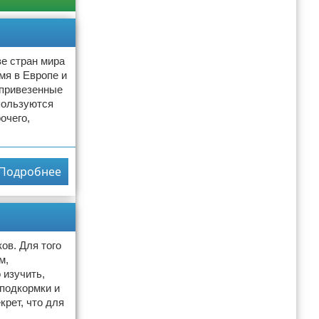
ве стран мира
мя в Европе и
 привезенные
пользуются
очего,
Подробнее
ов. Для того
м,
 изучить,
подкормки и
крет, что для