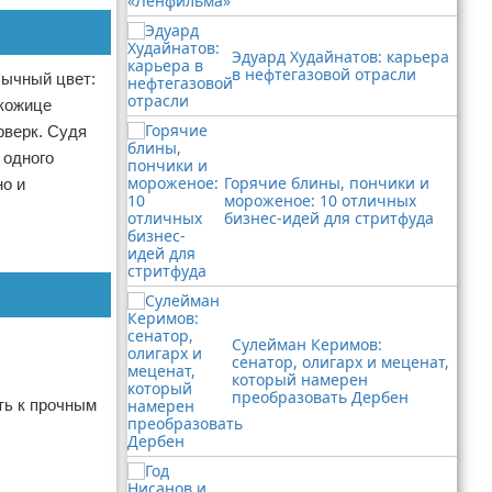
Эдуард Худайнатов: карьера
в нефтегазовой отрасли
бычный цвет:
 кожице
рверк. Судя
 одного
Горячие блины, пончики и
но и
мороженое: 10 отличных
бизнес-идей для стритфуда
Сулейман Керимов:
сенатор, олигарх и меценат,
который намерен
преобразовать Дербен
ть к прочным