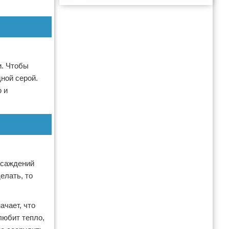
Реклама
и. Чтобы
ной серой.
 и
асаждений
елать, то
ачает, что
любит тепло,