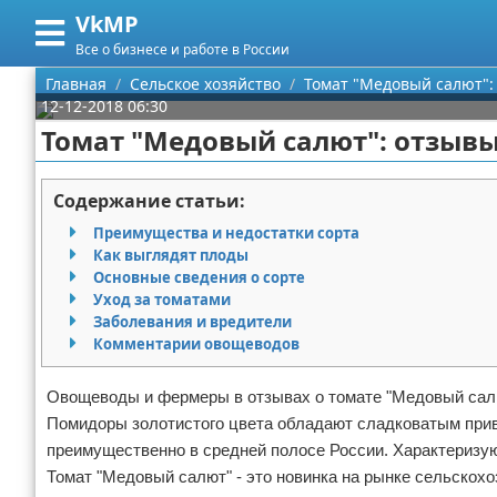
VkMP
Меню
X
Все о бизнесе и работе в России
Главная
Главная
Сельское хозяйство
Томат "Медовый салют":
12-12-2018 06:30
Категории
Томат "Медовый салют": отзывы
Поиск
Сельское хозяйство
Содержание статьи:
О проекте
Разное
Преимущества и недостатки сорта
Как выглядят плоды
Контакты
Идеи бизнеса
Основные сведения о сорте
Уход за томатами
Заболевания и вредители
Сотрудничество
Для руководителя
Комментарии овощеводов
Размещение рекламы
Промышленность
Овощеводы и фермеры в отзывах о томате "Медовый салю
Помидоры золотистого цвета обладают сладковатым прив
Для правообладателей
Международный бизнес
преимущественно в средней полосе России. Характеризу
Условия предоставления информации
Продажи
Томат "Медовый салют" - это новинка на рынке сельскохо