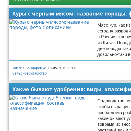
Куры с черным мясом: название породы, 
Мясо кур, как и
сегодня разводи
в России стано
из Китая. Поро
две породы тако
довольно-таки 
Таисия Бондаренко
16-05-2019 23:08
Сельское хозяйство
Какие бывают удобрения: виды, классифи
Садоводство по
чтобы выращива
необходимо разб
какие бывают у
вовремя их внос
растений, как и