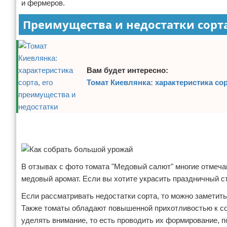
и фермеров.
Отказ от ответственности
Начало бизнеса
Преимущества и недостатки сорт
Обзоры услуг
Самосовершенствование
Вам будет интересно:
Деловое общение
Томат Киевлянка: характеристика сор
Менеджмент
Реклама
Реклама
В отзывах с фото томата "Медовый салют" многие отмеч
медовый аромат. Если вы хотите украсить праздничный с
Если рассматривать недостатки сорта, то можно заметит
Также томаты обладают повышенной прихотливостью к со
уделять внимание, то есть проводить их формирование, п