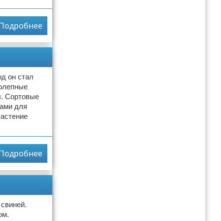
Подробнее
од он стал
колепные
ы. Сортовые
рами для
Растение
Подробнее
 свиней.
ом.