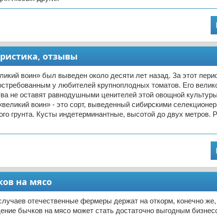
еристика, отзывы
ликий воин» был выведен около десяти лет назад. За этот пери
остребованным у любителей крупноплодных томатов. Его вели
тва не оставят равнодушными ценителей этой овощной культур
«великий воин» - это сорт, выведенный сибирскими селекционе
ого грунта. Кусты индетерминантные, высотой до двух метров. 
ков на мясо
лучаев отечественные фермеры держат на откорм, конечно же,
ение бычков на мясо может стать достаточно выгодным бизнес