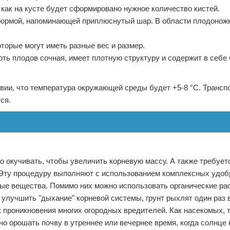
 как на кусте будет сформировано нужное количество кистей.
формой, напоминающей приплюснутый шар. В области плодонож
оторые могут иметь разные вес и размер.
ть плодов сочная, имеет плотную структуру и содержит в себе
овии, что температура окружающей среды будет +5-8 °С. Трансп
ся.
о окучивать, чтобы увеличить корневую массу. А также требует
 Эту процедуру выполняют с использованием комплексных удоб
ые вещества. Помимо них можно использовать органические ра
 улучшить "дыхание" корневой системы, грунт рыхлят один раз 
к проникновения многих огородных вредителей. Как насекомых, т
о орошать почву в утреннее или вечернее время, когда солнце 