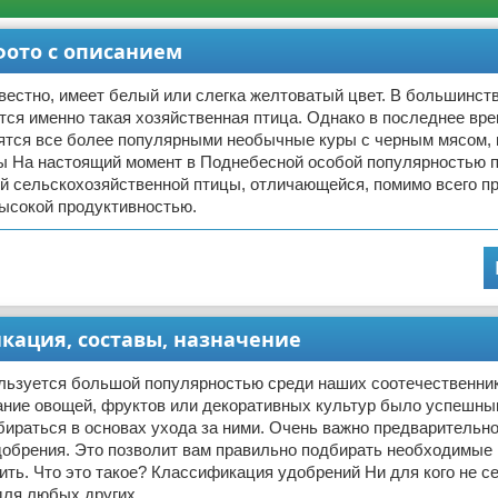
фото с описанием
звестно, имеет белый или слегка желтоватый цвет. В большинст
тся именно такая хозяйственная птица. Однако в последнее вре
вятся все более популярными необычные куры с черным мясом,
ды На настоящий момент в Поднебесной особой популярностью 
й сельскохозяйственной птицы, отличающейся, помимо всего пр
высокой продуктивностью.
кация, составы, назначение
льзуется большой популярностью среди наших соотечественник
ние овощей, фруктов или декоративных культур было успешны
ираться в основах ухода за ними. Очень важно предварительно
добрения. Это позволит вам правильно подбирать необходимые 
ить. Что это такое? Классификация удобрений Ни для кого не се
 для любых других