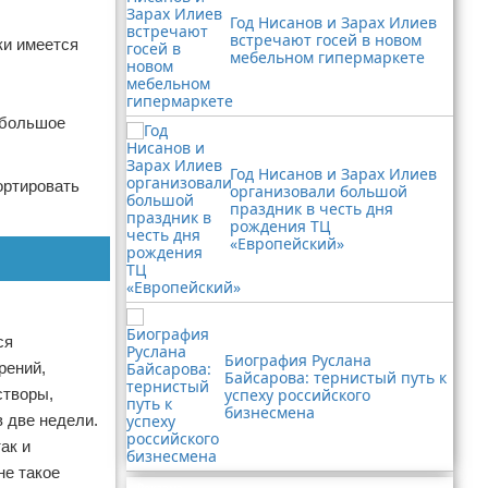
Год Нисанов и Зарах Илиев
встречают госей в новом
ки имеется
мебельном гипермаркете
 большое
Год Нисанов и Зарах Илиев
ортировать
организовали большой
праздник в честь дня
рождения ТЦ
«Европейский»
ся
Биография Руслана
рений,
Байсарова: тернистый путь к
створы,
успеху российского
бизнесмена
в две недели.
ак и
не такое