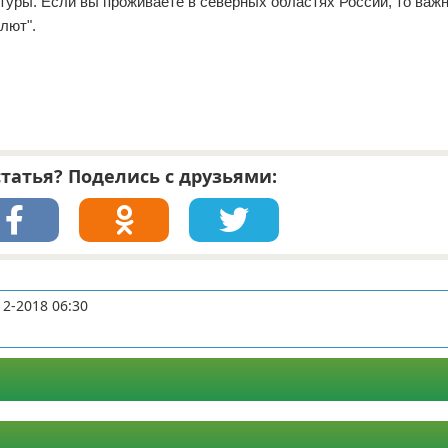
туры. Если вы проживаете в северных областях России, то важ
лют".
татья? Поделись с друзьями:
12-2018 06:30