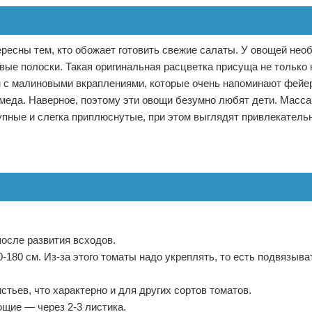
ресны тем, кто обожает готовить свежие салаты. У овощей нео
вые полоски. Такая оригинальная расцветка присуща не только
м с малиновыми вкраплениями, которые очень напоминают фейе
 меда. Наверное, поэтому эти овощи безумно любят дети. Масса
упные и слегка приплюснутые, при этом выглядят привлекатель
осле развития всходов.
-180 см. Из-за этого томаты надо укреплять, то есть подвязыва
тьев, что характерно и для других сортов томатов.
ющие — через 2-3 листика.