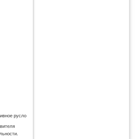
тивное русло
авителя
ельности.