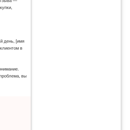
отзыва —
купки,
й день, [имя
клиентом в
онимание.
 проблема, вы