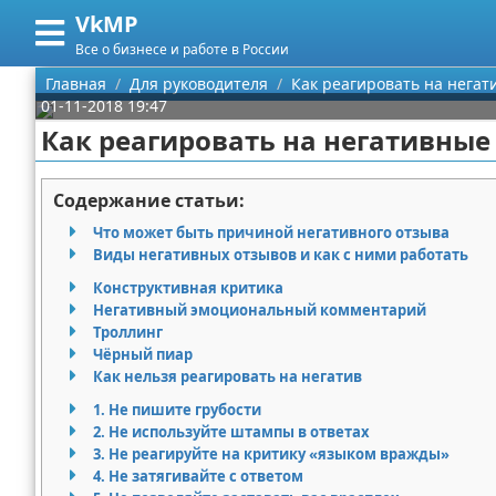
VkMP
Меню
X
Все о бизнесе и работе в России
Главная
Главная
Для руководителя
Как реагировать на нега
01-11-2018 19:47
Категории
Как реагировать на негативные
Поиск
Сельское хозяйство
Содержание статьи:
О проекте
Разное
Что может быть причиной негативного отзыва
Виды негативных отзывов и как с ними работать
Контакты
Идеи бизнеса
Конструктивная критика
Негативный эмоциональный комментарий
Сотрудничество
Для руководителя
Троллинг
Чёрный пиар
Размещение рекламы
Промышленность
Как нельзя реагировать на негатив
1. Не пишите грубости
Для правообладателей
Международный бизнес
2. Не используйте штампы в ответах
3. Не реагируйте на критику «языком вражды»
Условия предоставления информации
Продажи
4. Не затягивайте с ответом