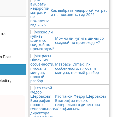
Как выбрать недорогой матрас
и не пожалеть: гид 2026
нта
Можно ли купить шины со
скидкой по промокодам?
n Post
Матрасы Dimax. Их
особенности, плюсы и
минусы, полный разбор
edia ,
Кто такой Федор Щербаков?
Биография нового
генерального директора
«Ленфильма»