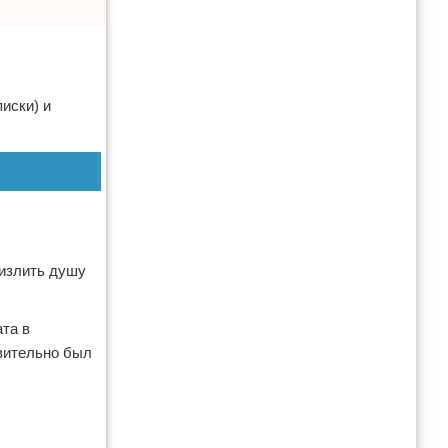
иски) и
 излить душу
.
та в
вительно был