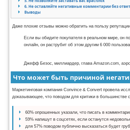
5. Не позволяйте заставать вас врасплох
6. Не оставляйте негативные комментарии без отве
Отказ от ответственности
Начало бизнеса
Выводы
Обзоры услуг
Даже плохие отзывы можно обратить на пользу репутации
Самосовершенствование
Если вы обидите покупателя в реальном мире, он п
онлайн, он раструбит об этом другим 6 000 пользов
Деловое общение
Реклама
Менеджмент
Джефф Безос, миллиардер, глава Amazon.com, аэрок
Что может быть причиной негати
Маркетинговая компания Convince & Convert провела иссле
доказывающее, что поводом для критики в большинстве 
60% опрошенных указали, что писать в комментари
59% напишут в соцсетях, если останутся недоволь
для 57% поводом публично высказаться будет груб