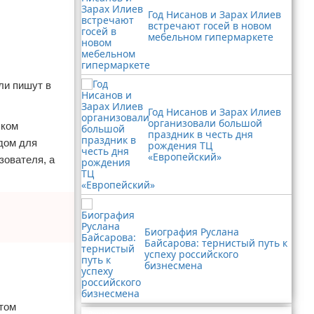
Год Нисанов и Зарах Илиев
встречают госей в новом
мебельном гипермаркете
ли пишут в
Год Нисанов и Зарах Илиев
организовали большой
шком
праздник в честь дня
одом для
рождения ТЦ
«Европейский»
зователя, а
Биография Руслана
Байсарова: тернистый путь к
успеху российского
бизнесмена
этом