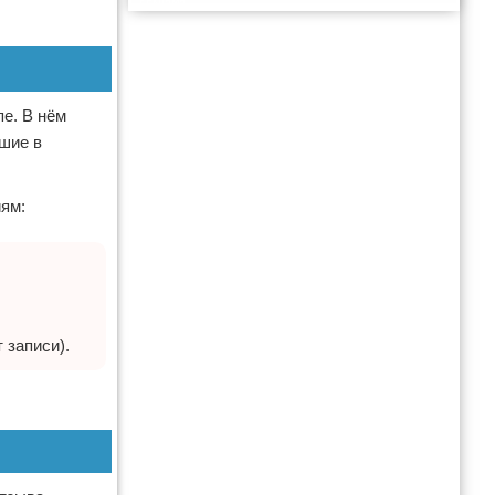
Реклама
е. В нём
кшие в
иям:
 записи).