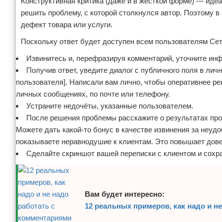
Конструктивная критика (даже и в жёсткой форме) — ид
решить проблему, с которой столкнулся автор. Поэтому в
дефект товара или услуги.
Поскольку ответ будет доступен всем пользователям Сет
Извинитесь и, перефразируя комментарий, уточните ин
Получив ответ, уведите диалог с публичного поля в ли
пользователя]. Написали вам лично, чтобы оперативнее 
личных сообщениях, по почте или телефону.
Устраните недочёты, указанные пользователем.
После решения проблемы расскажите о результатах про
Можете дать какой-то бонус в качестве извинения за неуд
показываете неравнодушие к клиентам. Это повышает дове
Сделайте скриншот вашей переписки с клиентом и сохра
Вам будет интересно:
12 реальных примеров, как надо и н