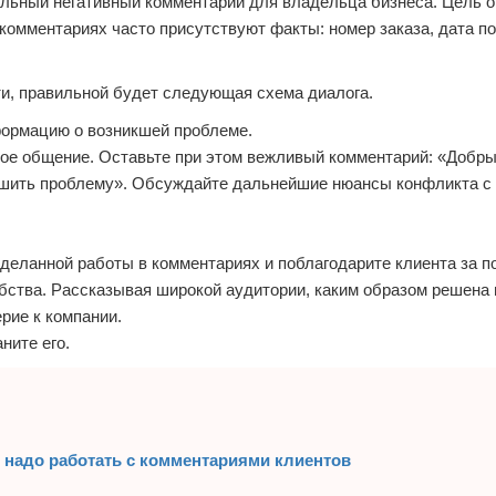
еальный негативный комментарий для владельца бизнеса. Цель 
 комментариях часто присутствуют факты: номер заказа, дата по
и, правильной будет следующая схема диалога.
формацию о возникшей проблеме.
чное общение. Оставьте при этом вежливый комментарий: «Добры
решить проблему». Обсуждайте дальнейшие нюансы конфликта с 
деланной работы в комментариях и поблагодарите клиента за п
обства. Рассказывая широкой аудитории, каким образом решена
рие к компании.
ните его.
е надо работать с комментариями клиентов