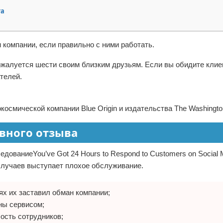
та
 компании, если правильно с ними работать.
ожалуется шести своим близким друзьям. Если вы обидите клие
ателей.
осмической компании Blue Origin и издательства The Washingto
вного отзыва
дованиеYou’ve Got 24 Hours to Respond to Customers on Social M
случаев выступает плохое обслуживание.
ях их заставил обман компании;
ны сервисом;
ость сотрудников;