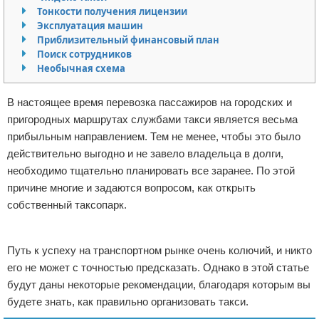
Тонкости получения лицензии
Отказ от ответственности
Начало бизнеса
Эксплуатация машин
Приблизительный финансовый план
Обзоры услуг
Поиск сотрудников
Необычная схема
Самосовершенствование
В настоящее время перевозка пассажиров на городских и
Деловое общение
пригородных маршрутах службами такси является весьма
прибыльным направлением. Тем не менее, чтобы это было
Менеджмент
действительно выгодно и не завело владельца в долги,
необходимо тщательно планировать все заранее. По этой
причине многие и задаются вопросом, как открыть
собственный таксопарк.
Реклама
Путь к успеху на транспортном рынке очень колючий, и никто
его не может с точностью предсказать. Однако в этой статье
будут даны некоторые рекомендации, благодаря которым вы
будете знать, как правильно организовать такси.