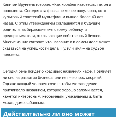
Капитан Врунгель говорил: «Как корабль назовешь, так он и
Отказ от ответственности
Начало бизнеса
поплывет». Сегодня эта фраза не менее популярна, хотя
культовый советский мультфильм вышел более 40 лет
Обзоры услуг
назад. С этим утверждением соглашаются и будущие
родители, выбирающие имя своему ребенку, и
Самосовершенствование
предприниматели, открывающие собственный бизнес.
Деловое общение
Многие из них считают, что название и в самом деле может
сказаться на успешности дела. Ну, или имя – на судьбе
Менеджмент
человека.
Реклама
Сегодня речь пойдет о красивых названиях кафе. Повлияет
ли оно на развитие бизнеса, или нет – вопрос спорный.
Однако каждый человек хочет, чтобы его заведение
притягивало названием, которое хорошо запоминается,
кажется интересным, необычным, уникальным и, быть
может, даже забавным.
Действительно ли оно может