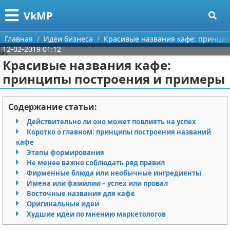
Меню
X
VkMP
Главная
Главная
Идеи бизнеса
Красивые названия кафе: принци
12-02-2019 01:12
Категории
Красивые названия кафе:
принципы построения и примеры
Поиск
Сельское хозяйство
О проекте
Разное
Содержание статьи:
Действительно ли оно может повлиять на успех
Контакты
Идеи бизнеса
Коротко о главном: принципы построения названий
кафе
Сотрудничество
Для руководителя
Этапы формирования
Не менее важно соблюдать ряд правил
Размещение рекламы
Промышленность
Фирменные блюда или необычные ингредиенты
Имена или фамилии – успех или провал
Восточные названия для кафе
Для правообладателей
Международный бизнес
Оригинальные идеи
Худшие идеи по мнению маркетологов
Условия предоставления информации
Продажи