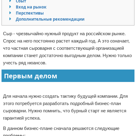
Сбыт
Вход на рынок
Отказ от ответственности
Начало бизнеса
Перспективы
Дополнительные рекомендации
Обзоры услуг
Сыр - чрезвычайно нужный продукт на российском рынке.
Самосовершенствование
Спрос на него постоянно растет каждый год. А это означает,
что частная сыроварня с соответствующей организацией
Деловое общение
компании станет достаточно выгодным делом. Нужно только
Менеджмент
учесть ряд нюансов.
Первым делом
Реклама
Для начала нужно создать тактику будущей компании. Для
этого потребуется разработать подробный бизнес-план
сыроварни. Нужно помнить, что бурный старт не является
гарантией успеха.
В данном бизнес-плане сначала решаются следующие
проблемы: