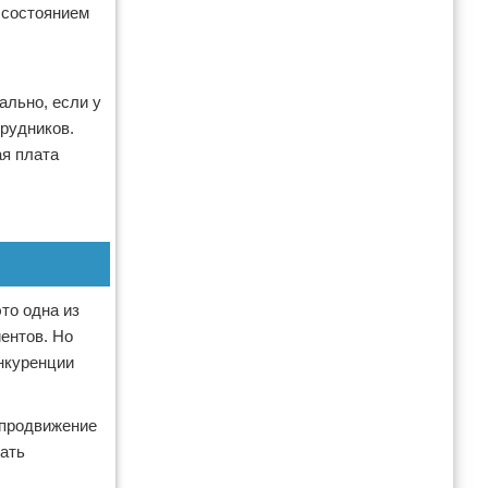
 состоянием
ально, если у
рудников.
ая плата
то одна из
ентов. Но
нкуренции
 продвижение
лать