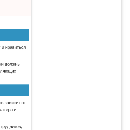
 и нравиться
они должны
авляющих
в зависит от
алтера и
отрудников,