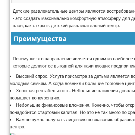
Отказ от ответственности
Начало бизнеса
Детские развлекательные центры являются востребованно
- это создать максимально комфортную атмосферу для де
Обзоры услуг
план, как открыть детский развлекательный центр.
Самосовершенствование
Преимущества
Деловое общение
Реклама
Почему же это направление является одним из наиболее 
Менеджмент
которые делают ее выгодной для начинающих предприни
Высокий спрос. Услуга присмотра за детьми является в
молодым семьям. А когда возникли большие торговые цент
Хорошая рентабельность. Небольшие вложения довольно
повышает конкуренцию.
Небольшие финансовые вложения. Конечно, чтобы откры
понадобится стартовый капитал. Но это не так много по ср
Вам не нужно получать лицензию по оказанию образоват
центра.