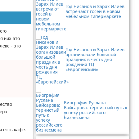
Год Нисанов и Зарах Илиев
встречают госей в новом
мебельном гипермаркете
его
я них это
лекс - это
Год Нисанов и Зарах Илиев
организовали большой
праздник в честь дня
рождения ТЦ
«Европейский»
Биография Руслана
чество
Байсарова: тернистый путь к
мера
успеху российского
бизнесмена
м есть кафе.