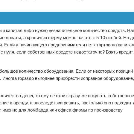
ый капитал либо нужно незначительное количество средств. На
ые лопаты, а кроличью ферму можно начать с 5-10 особей. Но д
. Если у начинающего предпринимателя нет стартового капитала
е с нуля, если собственных средств недостаточно? Взять кредит.
большое количество оборудования. Если от некоторых позиций
ь. Иногда гораздо выгоднее приобрести исправное оборудование
личества денег, то ему не стоит сразу же покупать собственно
ние в аренду, а впоследствии решить, насколько оно подходит
дет именно для ломбарда или офиса фирмы по производству