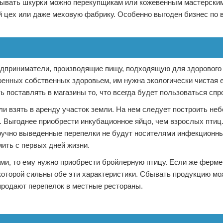
бывать шкурки можно перекупщикам или кожевенным мастерским
й цех или даже меховую фабрику. Особенно выгоден бизнес по
дприниматели, производящие пищу, подходящую для здорового 
енных собственных здоровьем, им нужна экологически чистая е
ь поставлять в магазины то, что всегда будет пользоваться спр
ли взять в аренду участок земли. На нем следует построить н
. Выгоднее приобрести инкубационное яйцо, чем взрослых птиц.
оручно выведенные перепелки не будут носителями инфекционн
ить с первых дней жизни.
ми, то ему нужно приобрести бройлерную птицу. Если же ферме
 которой сильны обе эти характеристики. Сбывать продукцию мо
продают перепелок в местные рестораны.