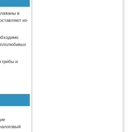
клажаны в
оставляют из-
еобходимо
теплолюбивых
 грибы и
щие
налоговый