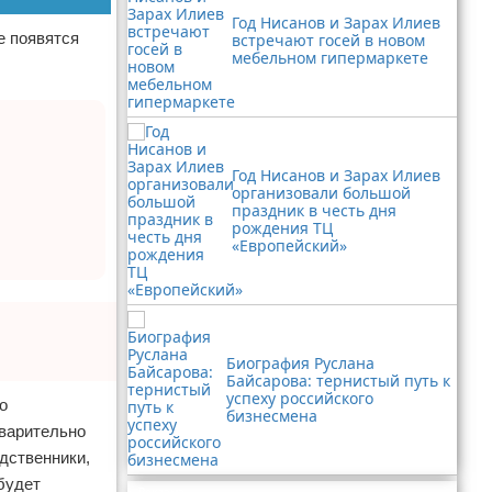
Год Нисанов и Зарах Илиев
е появятся
встречают госей в новом
мебельном гипермаркете
Год Нисанов и Зарах Илиев
организовали большой
праздник в честь дня
рождения ТЦ
«Европейский»
Биография Руслана
Байсарова: тернистый путь к
успеху российского
о
бизнесмена
дварительно
одственники,
будет