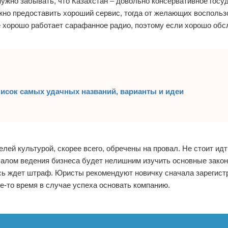
ужно забывать, что Казахстан – довольно консервативное госуд
жно предоставить хороший сервис, тогда от желающих воспольз
не хорошо работает сарафанное радио, поэтому если хорошо обс
писок самых удачных названий, варианты и идеи
лей культурой, скорее всего, обречены на провал. Не стоит идт
ачалом ведения бизнеса будет нелишним изучить основные зако
сь ждет штраф. Юристы рекомендуют новичку сначала зарегист
е-то время в случае успеха основать компанию.