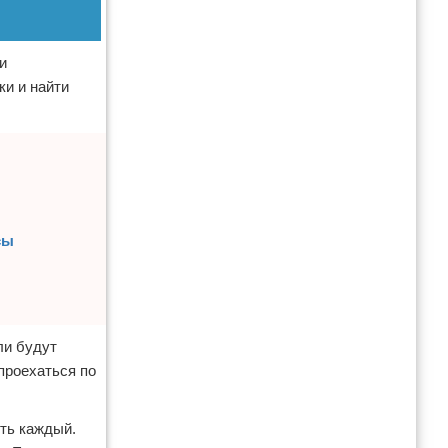
и
ки и найти
сы
ли будут
проехаться по
ть каждый.