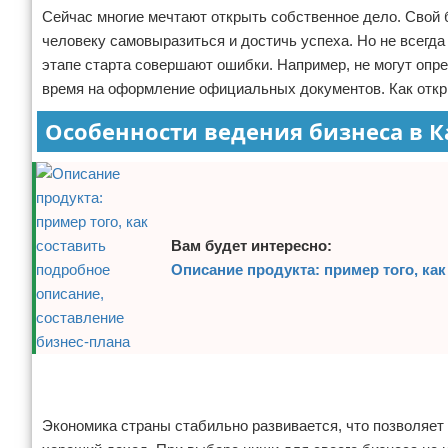
Сейчас многие мечтают открыть собственное дело. Свой 
Отказ от ответственности
Начало бизнеса
человеку самовыразиться и достичь успеха. Но не всегда
этапе старта совершают ошибки. Например, не могут опр
Обзоры услуг
время на оформление официальных документов. Как откры
Самосовершенствование
Особенности ведения бизнеса в К
Деловое общение
Менеджмент
Вам будет интересно:
Описание продукта: пример того, ка
Реклама
Реклама
Экономика страны стабильно развивается, что позволяет