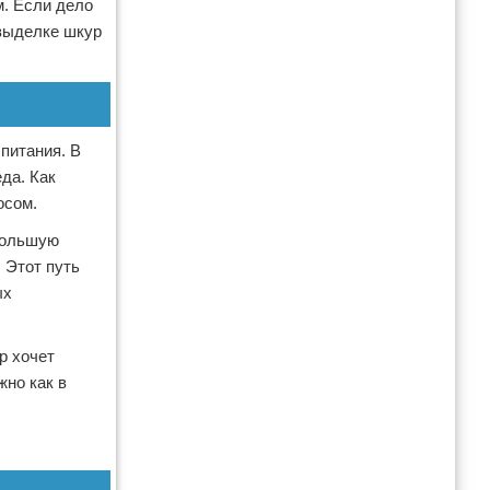
. Если дело
 выделке шкур
питания. В
да. Как
осом.
ебольшую
 Этот путь
ых
р хочет
жно как в