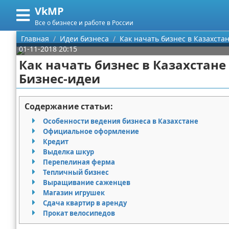
VkMP
Меню
X
Все о бизнесе и работе в России
Главная
Главная
Идеи бизнеса
Как начать бизнес в Казахстан
01-11-2018 20:15
Категории
Как начать бизнес в Казахстане 
Бизнес-идеи
Поиск
Сельское хозяйство
О проекте
Разное
Содержание статьи:
Особенности ведения бизнеса в Казахстане
Контакты
Идеи бизнеса
Официальное оформление
Кредит
Сотрудничество
Для руководителя
Выделка шкур
Перепелиная ферма
Размещение рекламы
Промышленность
Тепличный бизнес
Выращивание саженцев
Магазин игрушек
Для правообладателей
Международный бизнес
Сдача квартир в аренду
Прокат велосипедов
Условия предоставления информации
Продажи