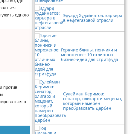
арство, где
оваться
лужить одного
Эдуард Худайнатов: карьера
в нефтегазовой отрасли
Горячие блины, пончики и
мороженое: 10 отличных
бизнес-идей для стритфуда
и против
Сулейман Керимов:
ны
сенатор, олигарх и меценат,
рироваться в
который намерен
преобразовать Дербен