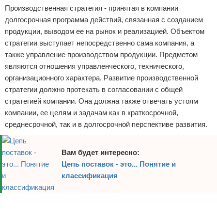
Производственная стратегия - принятая в компании
Отказ от ответственности
Начало бизнеса
долгосрочная программа действий, связанная с созданием
продукции, выводом ее на рынок и реализацией. Объектом
Обзоры услуг
стратегии выступает непосредственно сама компания, а
также управление производством продукции. Предметом
Самосовершенствование
являются отношения управленческого, технического,
Деловое общение
организационного характера. Развитие производственной
стратегии должно протекать в согласовании с общей
Менеджмент
стратегией компании. Она должна также отвечать устоям
компании, ее целям и задачам как в краткосрочной,
среднесрочной, так и в долгосрочной перспективе развития.
Вам будет интересно:
Цепь поставок - это... Понятие и
классификация
Реклама
Реклама