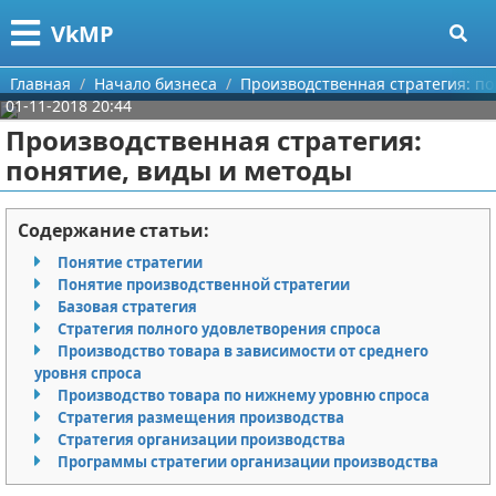
Меню
X
VkMP
Главная
Главная
Начало бизнеса
Производственная стратегия: по
01-11-2018 20:44
Категории
Производственная стратегия:
понятие, виды и методы
Поиск
Сельское хозяйство
О проекте
Разное
Содержание статьи:
Понятие стратегии
Контакты
Идеи бизнеса
Понятие производственной стратегии
Базовая стратегия
Сотрудничество
Для руководителя
Стратегия полного удовлетворения спроса
Производство товара в зависимости от среднего
Размещение рекламы
Промышленность
уровня спроса
Производство товара по нижнему уровню спроса
Стратегия размещения производства
Для правообладателей
Международный бизнес
Стратегия организации производства
Программы стратегии организации производства
Условия предоставления информации
Продажи