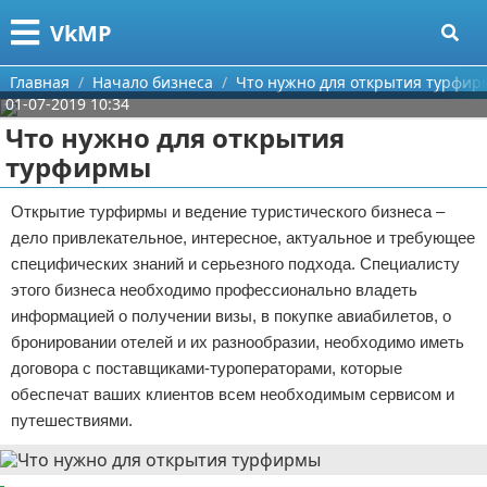
Меню
X
VkMP
Главная
Главная
Начало бизнеса
Что нужно для открытия турфи
01-07-2019 10:34
Категории
Что нужно для открытия
турфирмы
Поиск
Сельское хозяйство
Открытие турфирмы и ведение туристического бизнеса –
О проекте
Разное
дело привлекательное, интересное, актуальное и требующее
специфических знаний и серьезного подхода. Специалисту
Контакты
Идеи бизнеса
этого бизнеса необходимо профессионально владеть
информацией о получении визы, в покупке авиабилетов, о
Сотрудничество
Для руководителя
бронировании отелей и их разнообразии, необходимо иметь
Размещение рекламы
Промышленность
договора с поставщиками-туроператорами, которые
обеспечат ваших клиентов всем необходимым сервисом и
Для правообладателей
Международный бизнес
путешествиями.
Условия предоставления информации
Продажи