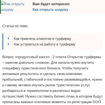
Вам будет интересно:
Отказ от ответственности
Начало бизнеса
Как открыть шаурму
Обзоры услуг
Реклама
Статьи по теме:
Самосовершенствование
Деловое общение
Как привлечь клиентов в турфирму
Как устроиться на работу в турфирму
Менеджмент
Вопрос «продуктовый киоск» - 2 ответа Открытие турфирмы
– занятие довольно сложное. Для начала нужно изучить
специфику туристического бизнеса. Чтобы получить
желаемые результаты и сделать свою компанию
прибыльной, стабильной и постоянно развивающейся, нужно
и самому активно изучать рынок туристических услуг,
разбираться в терминологии и различных видах
путешествий. Нужно составить бизнес-план, в котором будут
прописаны важные ключевые моменты по регистрации ООО