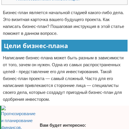
Отказ от ответственности
Начало бизнеса
Бизнес-план является начальной стадией какого-либо дела.
Это визитная карточка вашего будущего проекта. Как
Обзоры услуг
написать бизнес-план? Пошаговая инструкция в этой статье
Самосовершенствование
поможет в данном вопросе.
Цели бизнес-плана
Деловое общение
Написание бизнес-плана может быть разным в зависимости
Менеджмент
от того, зачем он нужен. Одна из самых распространенных
целей - представление его для инвестирования. Такой
бизнес-план проекта — самый сложный. Часто для его
написания привлекаются сторонние лица — специалисты
своего дела, которые создадут пригодный бизнес-план для
одобрения инвестором.
Вам будет интересно: