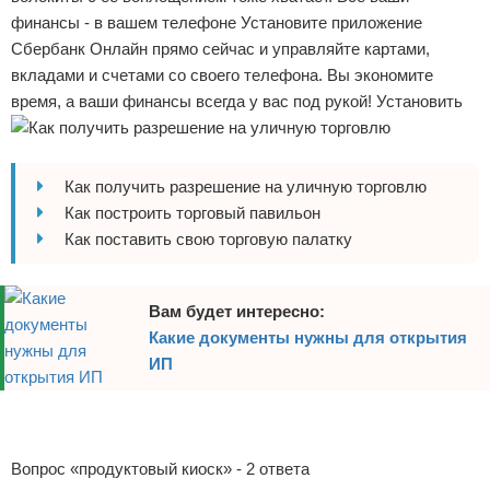
финансы - в вашем телефоне Установите приложение
Отказ от ответственности
Начало бизнеса
Сбербанк Онлайн прямо сейчас и управляйте картами,
вкладами и счетами со своего телефона. Вы экономите
Обзоры услуг
время, а ваши финансы всегда у вас под рукой! Установить
Самосовершенствование
Деловое общение
Как получить разрешение на уличную торговлю
Как построить торговый павильон
Менеджмент
Как поставить свою торговую палатку
Вам будет интересно:
Какие документы нужны для открытия
ИП
Реклама
Реклама
Вопрос «продуктовый киоск» - 2 ответа