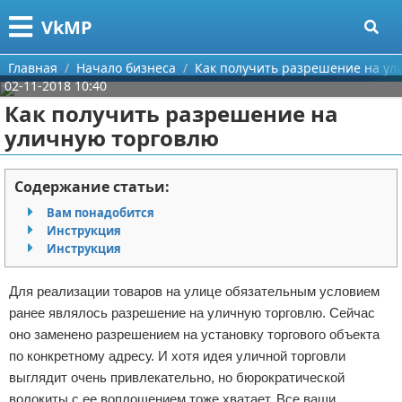
Меню
X
VkMP
Главная
Главная
Начало бизнеса
Как получить разрешение на ул
02-11-2018 10:40
Категории
Как получить разрешение на
уличную торговлю
Поиск
Сельское хозяйство
О проекте
Разное
Содержание статьи:
Вам понадобится
Контакты
Идеи бизнеса
Инструкция
Инструкция
Сотрудничество
Для руководителя
Для реализации товаров на улице обязательным условием
Размещение рекламы
Промышленность
ранее являлось разрешение на уличную торговлю. Сейчас
оно заменено разрешением на установку торгового объекта
Для правообладателей
Международный бизнес
по конкретному адресу. И хотя идея уличной торговли
выглядит очень привлекательно, но бюрократической
Условия предоставления информации
Продажи
волокиты с ее воплощением тоже хватает. Все ваши