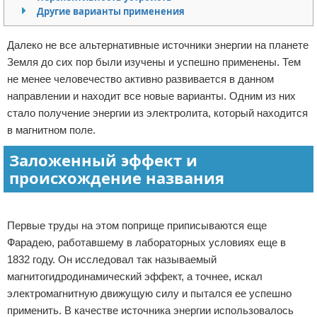
Другие варианты применения
Отказ от ответственности
Начало бизнеса
Далеко не все альтернативные источники энергии на планете
Обзоры услуг
Земля до сих пор были изучены и успешно применены. Тем
не менее человечество активно развивается в данном
Самосовершенствование
направлении и находит все новые варианты. Одним из них
стало получение энергии из электролита, который находится
Деловое общение
в магнитном поле.
Менеджмент
Заложенный эффект и
происхождение названия
Реклама
Первые труды на этом поприще приписываются еще
Фарадею, работавшему в лабораторных условиях еще в
1832 году. Он исследовал так называемый
магнитогидродинамический эффект, а точнее, искал
электромагнитную движущую силу и пытался ее успешно
применить. В качестве источника энергии использовалось