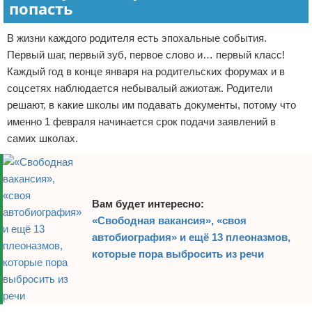
попасть
Отказ от ответственности
Начало бизнеса
В жизни каждого родителя есть эпохальные события.
Обзоры услуг
Первый шаг, первый зуб, первое слово и… первый класс!
Каждый год в конце января на родительских форумах и в
Самосовершенствование
соцсетях наблюдается небывалый ажиотаж. Родители
решают, в какие школы им подавать документы, потому что
Деловое общение
именно 1 февраля начинается срок подачи заявлений в
самих школах.
Менеджмент
Вам будет интересно:
«Свободная вакансия», «своя
автобиография» и ещё 13 плеоназмов,
которые пора выбросить из речи