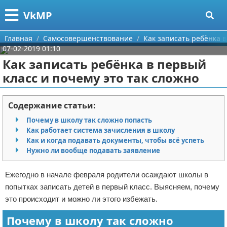
Меню
X
VkMP
Главная
Главная
Самосовершенствование
Как записать ребёнка в
07-02-2019 01:10
Категории
Как записать ребёнка в первый
класс и почему это так сложно
Поиск
Сельское хозяйство
О проекте
Разное
Содержание статьи:
Почему в школу так сложно попасть
Контакты
Идеи бизнеса
Как работает система зачисления в школу
Как и когда подавать документы, чтобы всё успеть
Сотрудничество
Для руководителя
Нужно ли вообще подавать заявление
Размещение рекламы
Промышленность
Ежегодно в начале февраля родители осаждают школы в
попытках записать детей в первый класс. Выясняем, почему
Для правообладателей
Международный бизнес
это происходит и можно ли этого избежать.
Условия предоставления информации
Продажи
Почему в школу так сложно