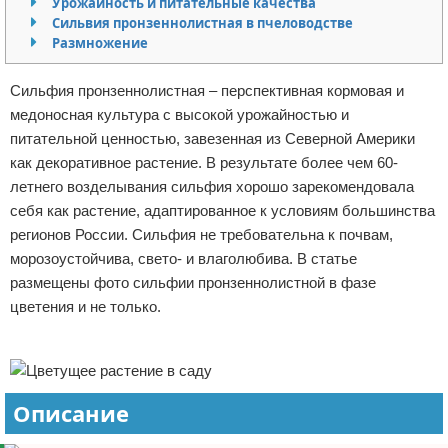
Урожайность и питательные качества
Сильвия пронзеннолистная в пчеловодстве
Отказ от ответственности
Начало бизнеса
Размножение
Обзоры услуг
Сильфия пронзеннолистная – перспективная кормовая и
Самосовершенствование
медоносная культура с высокой урожайностью и
питательной ценностью, завезенная из Северной Америки
Деловое общение
как декоративное растение. В результате более чем 60-
летнего возделывания сильфия хорошо зарекомендовала
Менеджмент
себя как растение, адаптированное к условиям большинства
регионов России. Сильфия не требовательна к почвам,
морозоустойчива, свето- и влаголюбива. В статье
размещены фото сильфии пронзеннолистной в фазе
цветения и не только.
Реклама
Описание