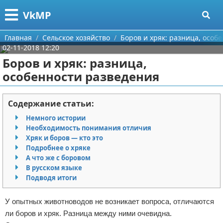
Меню
X
VkMP
Главная
Главная
Сельское хозяйство
Боров и хряк: разница, особ
02-11-2018 12:20
Категории
Боров и хряк: разница,
особенности разведения
Поиск
Сельское хозяйство
О проекте
Разное
Содержание статьи:
Немного истории
Контакты
Идеи бизнеса
Необходимость понимания отличия
Хряк и боров — кто это
Сотрудничество
Для руководителя
Подробнее о хряке
А что же с боровом
Размещение рекламы
Промышленность
В русском языке
Подводя итоги
Для правообладателей
Международный бизнес
У опытных животноводов не возникает вопроса, отличаются
Условия предоставления информации
Продажи
ли боров и хряк. Разница между ними очевидна.