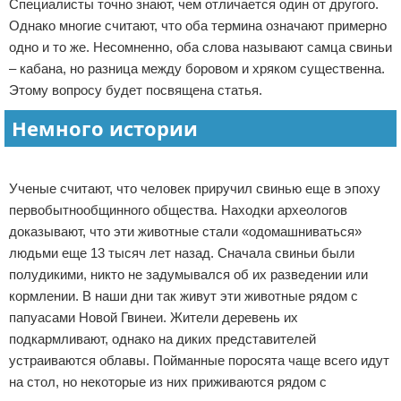
Специалисты точно знают, чем отличается один от другого.
Отказ от ответственности
Начало бизнеса
Однако многие считают, что оба термина означают примерно
одно и то же. Несомненно, оба слова называют самца свиньи
Обзоры услуг
– кабана, но разница между боровом и хряком существенна.
Этому вопросу будет посвящена статья.
Самосовершенствование
Немного истории
Деловое общение
Реклама
Менеджмент
Ученые считают, что человек приручил свинью еще в эпоху
первобытнообщинного общества. Находки археологов
доказывают, что эти животные стали «одомашниваться»
людьми еще 13 тысяч лет назад. Сначала свиньи были
полудикими, никто не задумывался об их разведении или
кормлении. В наши дни так живут эти животные рядом с
папуасами Новой Гвинеи. Жители деревень их
подкармливают, однако на диких представителей
устраиваются облавы. Пойманные поросята чаще всего идут
на стол, но некоторые из них приживаются рядом с