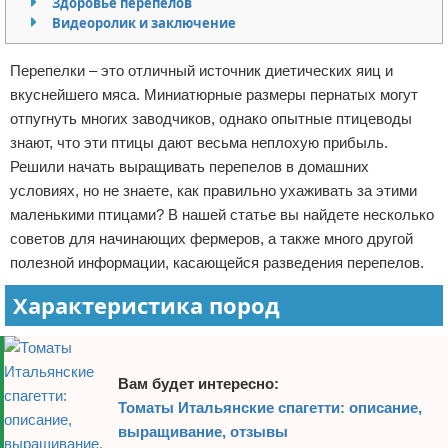
Здоровье перепелов
Видеоролик и заключение
Отказ от ответственности
Начало бизнеса
Обзоры услуг
Перепелки – это отличный источник диетических яиц и
вкуснейшего мяса. Миниатюрные размеры пернатых могут
Самосовершенствование
отпугнуть многих заводчиков, однако опытные птицеводы
знают, что эти птицы дают весьма неплохую прибыль.
Деловое общение
Решили начать выращивать перепелов в домашних
условиях, но не знаете, как правильно ухаживать за этими
Менеджмент
маленькими птицами? В нашей статье вы найдете несколько
советов для начинающих фермеров, а также много другой
полезной информации, касающейся разведения перепелов.
Характеристика пород
Вам будет интересно:
Томаты Итальянские спагетти: описание,
выращивание, отзывы