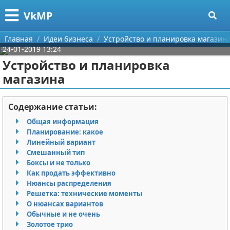
Меню
X
VkMP
Главная
Главная
Идеи бизнеса
Устройство и планировка магазин
24-01-2019 13:24
Категории
Устройство и планировка
магазина
Поиск
Сельское хозяйство
О проекте
Разное
Содержание статьи:
Общая информация
Контакты
Идеи бизнеса
Планирование: какое
Линейный вариант
Сотрудничество
Для руководителя
Смешанный тип
Боксы и не только
Размещение рекламы
Промышленность
Как продать эффективно
Нюансы распределения
Решетка: технические моменты
Для правообладателей
Международный бизнес
О нюансах вариантов
Обычные и не очень
Условия предоставления информации
Продажи
Золотое трио