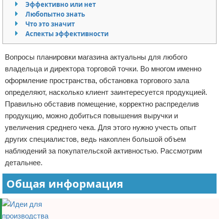
Эффективно или нет
Отказ от ответственности
Начало бизнеса
Любопытно знать
Что это значит
Аспекты эффективности
Обзоры услуг
Самосовершенствование
Вопросы планировки магазина актуальны для любого
владельца и директора торговой точки. Во многом именно
Деловое общение
оформление пространства, обстановка торгового зала
определяют, насколько клиент заинтересуется продукцией.
Менеджмент
Правильно обставив помещение, корректно распределив
продукцию, можно добиться повышения выручки и
увеличения среднего чека. Для этого нужно учесть опыт
других специалистов, ведь накоплен большой объем
наблюдений за покупательской активностью. Рассмотрим
детальнее.
Общая информация