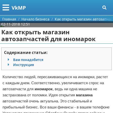
Меню
X
VkMP
Главная
Главная
Начало бизнеса
Как открыть магазин автозапчас
02-11-2018 12:51
Категории
Как открыть магазин
автозапчастей для иномарок
Поиск
Сельское хозяйство
О проекте
Разное
Содержание статьи:
Вам понадобится
Контакты
Идеи бизнеса
Инструкция
Сотрудничество
Для руководителя
Количество людей, пересаживающихся на иномарки, растет
с каждым днем. Соответственно, увеличивается спрос на
Размещение рекламы
Промышленность
автозапчасти для
иномарок
, ведь ни одна машина не
застрахована от поломки. Идея открытия
магазина
Для правообладателей
Международный бизнес
автозапчастей очень актуальна. Это стабильный и
прибыльный бизнес. Все ваши финансы - в вашем телефоне
Условия предоставления информации
Продажи