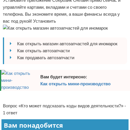
Установите приложение Сбербанк Онлайн прямо сейчас и
Отказ от ответственности
Начало бизнеса
управляйте картами, вкладами и счетами со своего
телефона. Вы экономите время, а ваши финансы всегда у
Обзоры услуг
вас под рукой! Установить
Самосовершенствование
Как открыть магазин автозапчастей для иномарок
Деловое общение
Как открыть автозапчасти
Как продавать автозапчасти
Менеджмент
Вам будет интересно:
Как открыть мини-производство
Реклама
Вопрос «Кто может подсказать коды видов деятельности?» -
1 ответ
Вам понадобится