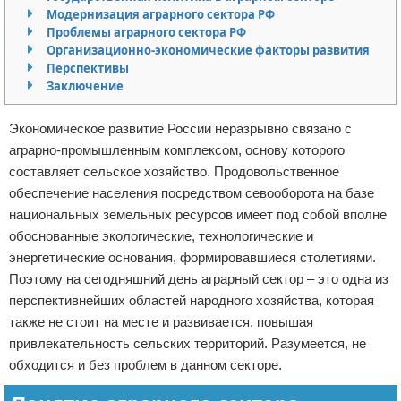
Модернизация аграрного сектора РФ
Отказ от ответственности
Начало бизнеса
Проблемы аграрного сектора РФ
Организационно-экономические факторы развития
Обзоры услуг
Перспективы
Заключение
Самосовершенствование
Экономическое развитие России неразрывно связано с
Деловое общение
аграрно-промышленным комплексом, основу которого
составляет сельское хозяйство. Продовольственное
Менеджмент
обеспечение населения посредством севооборота на базе
национальных земельных ресурсов имеет под собой вполне
обоснованные экологические, технологические и
энергетические основания, формировавшиеся столетиями.
Поэтому на сегодняшний день аграрный сектор – это одна из
перспективнейших областей народного хозяйства, которая
также не стоит на месте и развивается, повышая
привлекательность сельских территорий. Разумеется, не
обходится и без проблем в данном секторе.