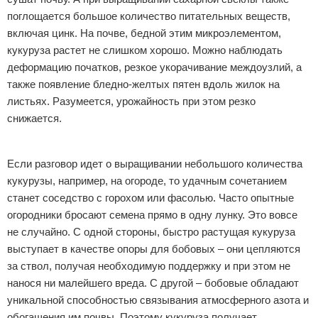
поглощается большое количество питательных веществ,
включая цинк. На почве, бедной этим микроэлементом,
кукуруза растет не слишком хорошо. Можно наблюдать
деформацию початков, резкое укорачивание междоузлий, а
также появление бледно-желтых пятен вдоль жилок на
листьях. Разумеется, урожайность при этом резко
снижается.
Реклама
Если разговор идет о выращивании небольшого количества
кукурузы, например, на огороде, то удачным сочетанием
станет соседство с горохом или фасолью. Часто опытные
огородники бросают семена прямо в одну лунку. Это вовсе
не случайно. С одной стороны, быстро растущая кукуруза
выступает в качестве опоры для бобовых – они цепляются
за ствол, получая необходимую поддержку и при этом не
нанося ни малейшего вреда. С другой – бобовые обладают
уникальной способностью связывания атмосферного азота и
обогащения им почвы. Поэтому кукуруза получает