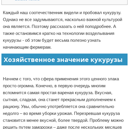
Отказ от ответственности
Начало бизнеса
Каждый наш соотечественник видели и пробовал кукурузу.
Однако не все задумываются, насколько важной культурой
Обзоры услуг
она является. Поэтому рассказать о ней поподробнее. А
Самосовершенствование
также остановимся кратко на технологии возделывания
кукурузы - об этом будет весьма полезно узнать
Деловое общение
начинающим фермерам.
Хозяйственное значение кукурузы
Менеджмент
Реклама
Начнем с того, что сфера применения этого ценного злака
просто огромна. Конечно, в первую очередь многим
вспомнится самая простая вареная кукуруза. Вкусная,
сытная, сладкая, она станет прекрасным дополнением к
рациону. Увы, обычно употребляется она сравнительно
недолго – во время уборки урожая. Перезревшая кукуруза
становится менее вкусной, более твердой. Проблему можно
решить путем заморозки – даже после нескольких месяцев