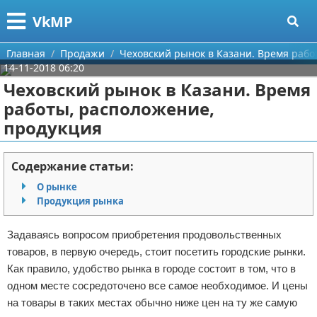
Меню
X
VkMP
Главная
Главная
Продажи
Чеховский рынок в Казани. Время рабо
14-11-2018 06:20
Категории
Чеховский рынок в Казани. Время
работы, расположение,
Поиск
Сельское хозяйство
продукция
О проекте
Разное
Содержание статьи:
Контакты
Идеи бизнеса
О рынке
Продукция рынка
Сотрудничество
Для руководителя
Задаваясь вопросом приобретения продовольственных
Размещение рекламы
Промышленность
товаров, в первую очередь, стоит посетить городские рынки.
Как правило, удобство рынка в городе состоит в том, что в
Для правообладателей
Международный бизнес
одном месте сосредоточено все самое необходимое. И цены
Условия предоставления информации
Продажи
на товары в таких местах обычно ниже цен на ту же самую