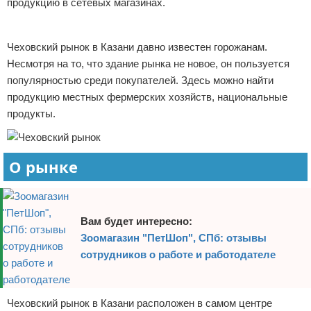
продукцию в сетевых магазинах.
Отказ от ответственности
Начало бизнеса
Реклама
Чеховский рынок в Казани давно известен горожанам.
Обзоры услуг
Несмотря на то, что здание рынка не новое, он пользуется
Самосовершенствование
популярностью среди покупателей. Здесь можно найти
продукцию местных фермерских хозяйств, национальные
Деловое общение
продукты.
Менеджмент
О рынке
Вам будет интересно:
Зоомагазин "ПетШоп", СПб: отзывы
сотрудников о работе и работодателе
Чеховский рынок в Казани расположен в самом центре