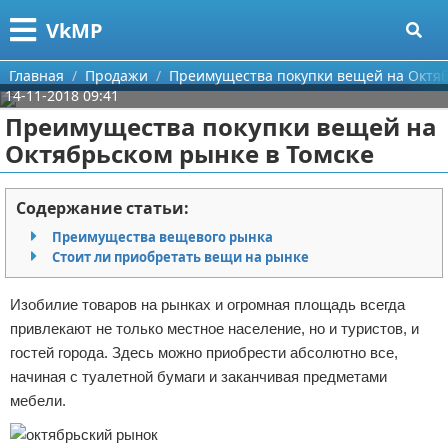
Меню
X
VkMP
Главная
Главная
Продажи
Преимущества покупки вещей на Октяб
14-11-2018 09:41
Категории
Преимущества покупки вещей на
Октябрьском рынке в Томске
Поиск
Сельское хозяйство
О проекте
Разное
Содержание статьи:
Преимущества вещевого рынка
Контакты
Идеи бизнеса
Стоит ли приобретать вещи на рынке
Сотрудничество
Для руководителя
Изобилие товаров на рынках и огромная площадь всегда
привлекают не только местное население, но и туристов, и
Размещение рекламы
Промышленность
гостей города. Здесь можно приобрести абсолютно все,
начиная с туалетной бумаги и заканчивая предметами
Для правообладателей
Международный бизнес
мебели.
Условия предоставления информации
Продажи