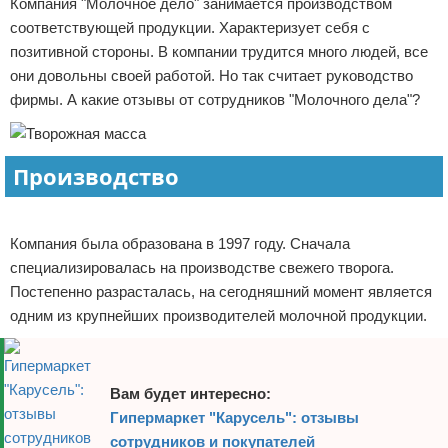
Компания "Молочное дело" занимается производством
Отказ от ответственности
Начало бизнеса
соответствующей продукции. Характеризует себя с
позитивной стороны. В компании трудится много людей, все
Обзоры услуг
они довольны своей работой. Но так считает руководство
фирмы. А какие отзывы от сотрудников "Молочного дела"?
Самосовершенствование
Деловое общение
Производство
Менеджмент
Реклама
Компания была образована в 1997 году. Сначала
специализировалась на производстве свежего творога.
Постепенно разрасталась, на сегодняшний момент является
одним из крупнейших производителей молочной продукции.
Вам будет интересно:
Гипермаркет "Карусель": отзывы
сотрудников и покупателей