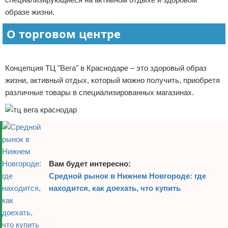
образе жизни.
Отказ от ответственности
Начало бизнеса
О торговом центре
Обзоры услуг
Реклама
Самосовершенствование
Концепция ТЦ "Вега" в Краснодаре – это здоровый образ
жизни, активный отдых, который можно получить, приобретя
Деловое общение
различные товары в специализированных магазинах.
Менеджмент
Вам будет интересно:
Средной рынок в Нижнем Новгороде: где
находится, как доехать, что купить