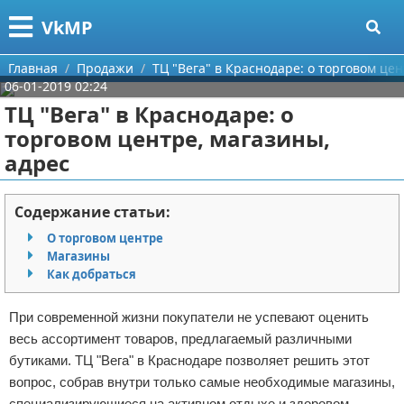
Меню
X
VkMP
Главная
Главная
Продажи
ТЦ "Вега" в Краснодаре: о торговом це
06-01-2019 02:24
Категории
ТЦ "Вега" в Краснодаре: о
торговом центре, магазины,
Поиск
Сельское хозяйство
адрес
О проекте
Разное
Содержание статьи:
Контакты
Идеи бизнеса
О торговом центре
Магазины
Сотрудничество
Для руководителя
Как добраться
Размещение рекламы
Промышленность
При современной жизни покупатели не успевают оценить
весь ассортимент товаров, предлагаемый различными
Для правообладателей
Международный бизнес
бутиками. ТЦ "Вега" в Краснодаре позволяет решить этот
вопрос, собрав внутри только самые необходимые магазины,
Условия предоставления информации
Продажи
специализирующиеся на активном отдыхе и здоровом