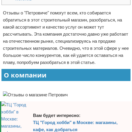
Отказ от ответственности
Начало бизнеса
Отзывы о "Петровиче" помогут всем, кто собирается
обратиться в этот строительный магазин, разобраться, на
Обзоры услуг
какой ассортимент и качество услуг он может тут
Самосовершенствование
рассчитывать. Эта компания достаточно давно уже работает
на отечественном рынке, специализируясь на продаже
Деловое общение
строительных материалов. Очевидно, что в этой сфере у нее
большое число конкурентов, как ей удается оставаться на
Менеджмент
плаву, попробуем разобраться в этой статье.
О компании
Реклама
Вам будет интересно:
ТЦ "Город хобби" в Москве: магазины,
кафе, как добраться