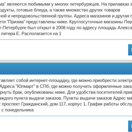
ма" являются любимыми у многих петербуржцев. На прилавках 
одукты, готовые блюда, а также множество других товаров
ой и непродовольственной группы. Адреса магазинов и другая 
ети "Призма" представлены ниже. Круглосуточные магазины Пе
т-Петербурге был открыт в 2008 году по адресу площадь Алекс
 литера Е. Располагается на 1
авляет собой интернет-площадку, где можно приобрести электр
 Адреса "Юлмарт" в СПб, где можно получить оформленные зака
ернуть брак, опубликованы ниже. Для удобства посетителей пр
аждого пункта выдачи заказов. Пункты выдачи заказов Адрес ма
 проспект Гражданский, дом 117, корпус 1. График работы обсл
 с понедельника