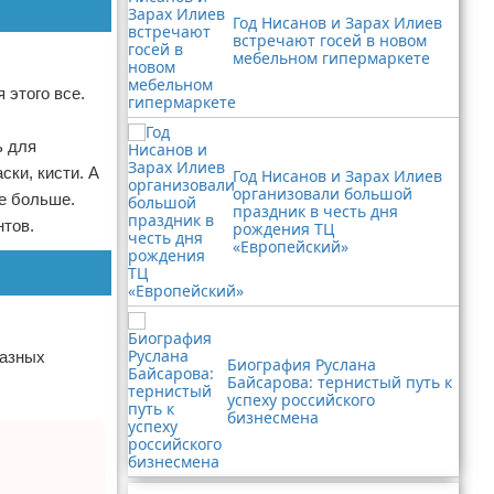
Год Нисанов и Зарах Илиев
встречают госей в новом
мебельном гипермаркете
 этого все.
ь для
ски, кисти. А
Год Нисанов и Зарах Илиев
организовали большой
е больше.
праздник в честь дня
нтов.
рождения ТЦ
«Европейский»
разных
Биография Руслана
Байсарова: тернистый путь к
успеху российского
бизнесмена