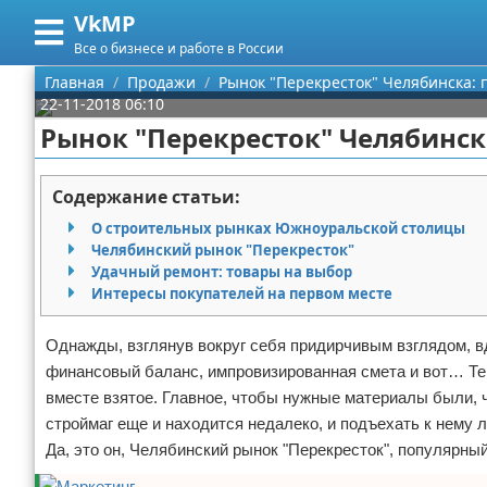
VkMP
Меню
X
Все о бизнесе и работе в России
Главная
Главная
Продажи
Рынок "Перекресток" Челябинска: п
22-11-2018 06:10
Категории
Рынок "Перекресток" Челябинска
Поиск
Сельское хозяйство
Содержание статьи:
О проекте
Разное
О строительных рынках Южноуральской столицы
Челябинский рынок "Перекресток"
Контакты
Идеи бизнеса
Удачный ремонт: товары на выбор
Интересы покупателей на первом месте
Сотрудничество
Для руководителя
Однажды, взглянув вокруг себя придирчивым взглядом, вд
Размещение рекламы
Промышленность
финансовый баланс, импровизированная смета и вот… Теп
вместе взятое. Главное, чтобы нужные материалы были, ч
Для правообладателей
Международный бизнес
строймаг еще и находится недалеко, и подъехать к нему л
Да, это он, Челябинский рынок "Перекресток", популярный
Условия предоставления информации
Продажи