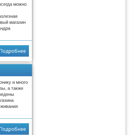
всегда можно
полезная
рвый магазин
андра
Подробнее
онику и много
зы, а также
иведены
газина
уживания
Подробнее